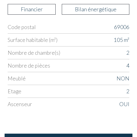
Financier
Bilan énergétique
Code postal
69006
Label
Value
Surface habitable (m²)
105 m²
Nombre de chambre(s)
2
Nombre de pièces
4
Meublé
NON
Etage
2
Ascenseur
OUI