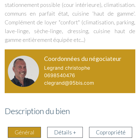
stationnement possible (cour intérieure), climatisation.
communs en parfait état, cuisine 'haut de gamme'.
Complément de loyer "confort" (climatisation, parking,
lave-linge, sèche-linge, dressing, cuisine haut de
gamme entièrement équipée etc...)
Coordonnées du négociateur
Legrand christophe
0698540476
clegrand@95bis.com
Description du bien
Général
Détails +
Copropriété