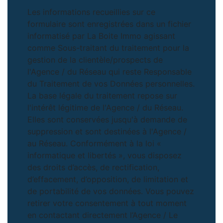
Les informations recueillies sur ce
formulaire sont enregistrées dans un fichier
informatisé par La Boite Immo agissant
comme Sous-traitant du traitement pour la
gestion de la clientèle/prospects de
l'Agence / du Réseau qui reste Responsable
du Traitement de vos Données personnelles.
La base légale du traitement repose sur
l'intérêt légitime de l'Agence / du Réseau.
Elles sont conservées jusqu'à demande de
suppression et sont destinées à l'Agence /
au Réseau. Conformément à la loi «
informatique et libertés », vous disposez
des droits d’accès, de rectification,
d’effacement, d’opposition, de limitation et
de portabilité de vos données. Vous pouvez
retirer votre consentement à tout moment
en contactant directement l’Agence / Le