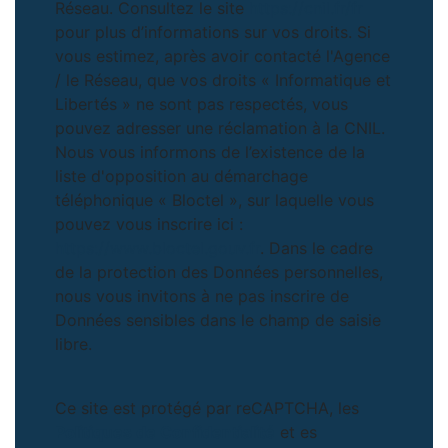
Réseau. Consultez le site
https://cnil.fr/fr
pour plus d’informations sur vos droits. Si
vous estimez, après avoir contacté l'Agence
/ le Réseau, que vos droits « Informatique et
Libertés » ne sont pas respectés, vous
pouvez adresser une réclamation à la CNIL.
Nous vous informons de l’existence de la
liste d'opposition au démarchage
téléphonique « Bloctel », sur laquelle vous
pouvez vous inscrire ici :
https://www.bloctel.gouv.fr
. Dans le cadre
de la protection des Données personnelles,
nous vous invitons à ne pas inscrire de
Données sensibles dans le champ de saisie
libre.
Ce site est protégé par reCAPTCHA, les
Politiques de Confidentialité
et es