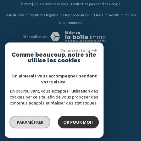
© 2026 | Tous droits réservés - Traduction powered by Google
-
-
-
-
-
Plan du site
Mentions légales
Nos honoraires
Liens
Admin
Toutes
nos annonces
Site réalisé par :
On en reste là
Comme beaucoup, notre site
Nous suivre
utilise les cookies
On aimerait vous accompagner pendant
votre visite.
Se connecter
En poursuivant, vous acceptez l'utilisation des
cookies par ce site, afin de vous proposer des
Espace propriétaires
contenus adaptés et réaliser des statistiques !
Adhérent
PARAMÉTRER
OK POUR MOI !