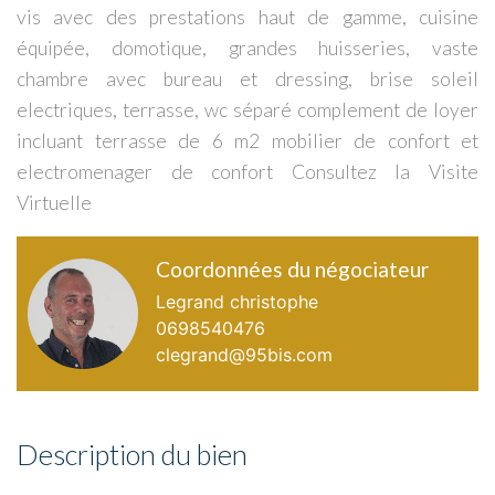
vis avec des prestations haut de gamme, cuisine
équipée, domotique, grandes huisseries, vaste
chambre avec bureau et dressing, brise soleil
electriques, terrasse, wc séparé complement de loyer
incluant terrasse de 6 m2 mobilier de confort et
electromenager de confort Consultez la Visite
Virtuelle
Coordonnées du négociateur
Legrand christophe
0698540476
clegrand@95bis.com
Description du bien