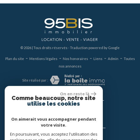
© 2026 | Tous droits réservés - Traduction powered by Google
-
-
-
-
-
Plan du site
Mentions légales
Nos honoraires
Liens
Admin
Toutes
nos annonces
Site réalisé par :
On en reste là
Comme beaucoup, notre site
Nous suivre
utilise les cookies
On aimerait vous accompagner pendant
votre visite.
Se connecter
En poursuivant, vous acceptez l'utilisation des