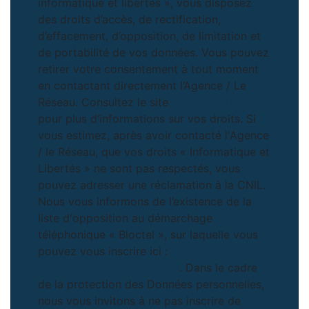
informatique et libertés », vous disposez
des droits d’accès, de rectification,
d’effacement, d’opposition, de limitation et
de portabilité de vos données. Vous pouvez
retirer votre consentement à tout moment
en contactant directement l’Agence / Le
Réseau. Consultez le site
https://cnil.fr/fr
pour plus d’informations sur vos droits. Si
vous estimez, après avoir contacté l'Agence
/ le Réseau, que vos droits « Informatique et
Libertés » ne sont pas respectés, vous
pouvez adresser une réclamation à la CNIL.
Nous vous informons de l’existence de la
liste d'opposition au démarchage
téléphonique « Bloctel », sur laquelle vous
pouvez vous inscrire ici :
https://www.bloctel.gouv.fr
. Dans le cadre
de la protection des Données personnelles,
nous vous invitons à ne pas inscrire de