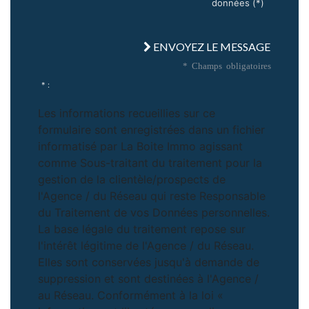
données (*)
ENVOYEZ LE MESSAGE
* Champs obligatoires
* :
Les informations recueillies sur ce
formulaire sont enregistrées dans un fichier
informatisé par La Boite Immo agissant
comme Sous-traitant du traitement pour la
gestion de la clientèle/prospects de
l'Agence / du Réseau qui reste Responsable
du Traitement de vos Données personnelles.
La base légale du traitement repose sur
l'intérêt légitime de l'Agence / du Réseau.
Elles sont conservées jusqu'à demande de
suppression et sont destinées à l'Agence /
au Réseau. Conformément à la loi «