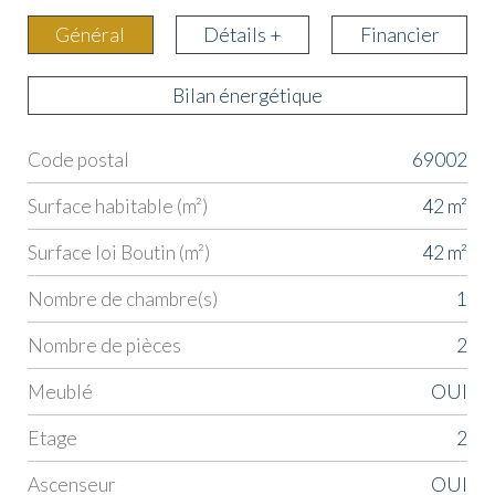
Général
Détails +
Financier
Bilan énergétique
Code postal
69002
Label
Value
Surface habitable (m²)
42 m²
Surface loi Boutin (m²)
42 m²
Nombre de chambre(s)
1
Nombre de pièces
2
Meublé
OUI
Etage
2
Ascenseur
OUI