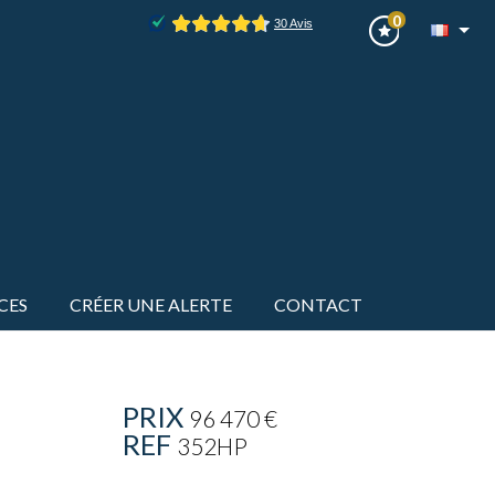
0
CES
CRÉER UNE ALERTE
CONTACT
PRIX
96 470
€
REF
352HP