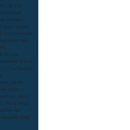
ent de vos
traitement
/ du Réseau.
e suppression
u. Conformément
 disposez des
ent,
té de vos
entement à tout
ce / Le Réseau.
s
imez, après
vos droits «
spectés, vous
IL. Nous vous
osition au
 laquelle vous
tel.gouv.fr
.