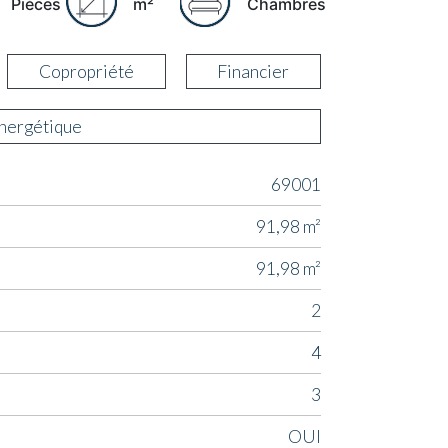
Pièces
m²
Chambres
Copropriété
Financier
énergétique
69001
91,98 m²
91,98 m²
2
4
3
OUI