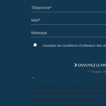
Téléphone*
Mail*
Message
J'accepte les conditions d'utilisation des 
ENVOYEZ LE M
* Champs obl
* :
Les informations recueillies sur ce formul
enregistrées dans un fichier informatisé p
Immo agissant comme Sous-traitant du t
la gestion de la clientèle/prospects de l'