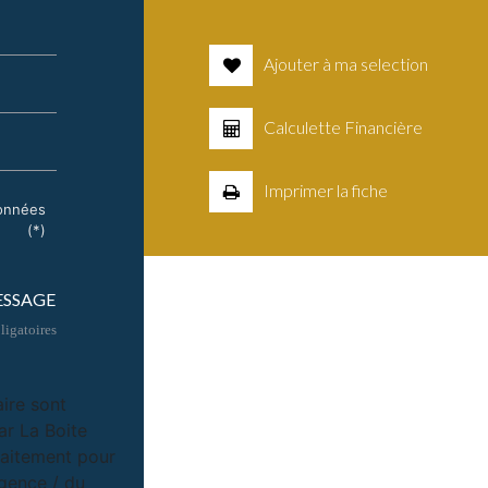
Ajouter à ma selection
Calculette Financière
Imprimer la fiche
données
(*)
ESSAGE
igatoires
aire sont
ar La Boite
raitement pour
Agence / du