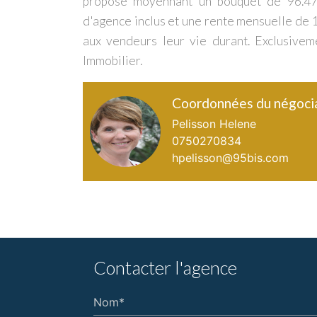
proposé moyennant un bouquet de 96.47
d'agence inclus et une rente mensuelle de 
aux vendeurs leur vie durant. Exclusivem
Immobilier.
Coordonnées du négoci
Pelisson Helene
0750270834
hpelisson@95bis.com
Contacter l'agence
Nom*