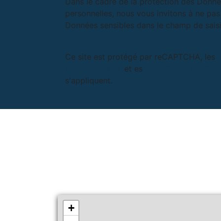
Dans le cadre de la protection des Donn
personnelles, nous vous invitons à ne pas 
Données sensibles dans le champ de saisie
Ce site est protégé par reCAPTCHA, les
Confidentialité
et es
Conditions d'utilisa
s'appliquent.
+