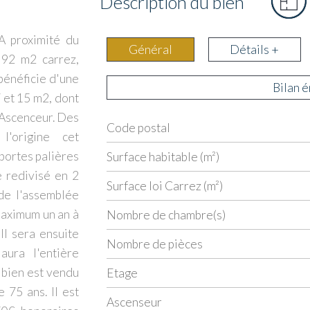
Description du bien
A proximité du
Général
Détails +
 92 m2 carrez,
 bénéficie d'une
Bilan 
 et 15 m2, dont
 Ascenceur. Des
Code postal
Label
Value
l'origine cet
 portes palières
Surface habitable (m²)
e redivisé en 2
Surface loi Carrez (m²)
 de l'assemblée
maximum un an à
Nombre de chambre(s)
Il sera ensuite
Nombre de pièces
aura l'entière
e bien est vendu
Etage
 75 ans. Il est
Ascenseur