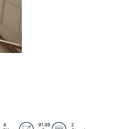
4
91.98
2