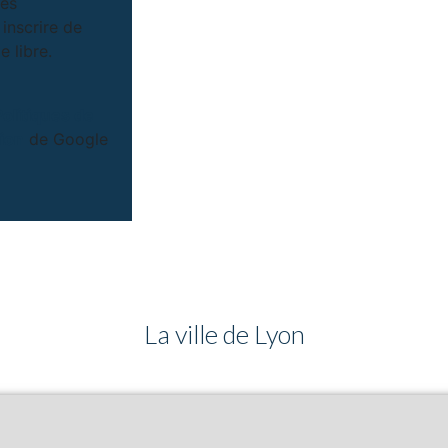
ées
inscrire de
 libre.
Politiques de
tion
de Google
La ville de Lyon