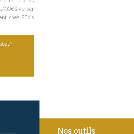
0€ honoraires
1.400€ à verser
ent chez 95bis
ateur
Nos outils