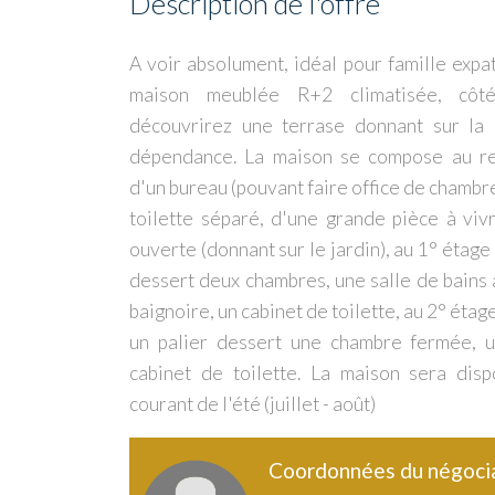
Description de l'offre
A voir absolument, idéal pour famille expat
maison meublée R+2 climatisée, côt
découvrirez une terrase donnant sur la 
dépendance. La maison se compose au r
d'un bureau (pouvant faire office de chambr
toilette séparé, d'une grande pièce à viv
ouverte (donnant sur le jardin), au 1° étage
dessert deux chambres, une salle de bains
baignoire, un cabinet de toilette, au 2° étag
un palier dessert une chambre fermée, u
cabinet de toilette. La maison sera disp
courant de l'été (juillet - août)
Coordonnées du négoci