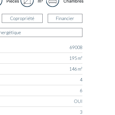
Pièces
m²
Chambres
Copropriété
Financier
énergétique
69008
195 m²
146 m²
4
6
OUI
3