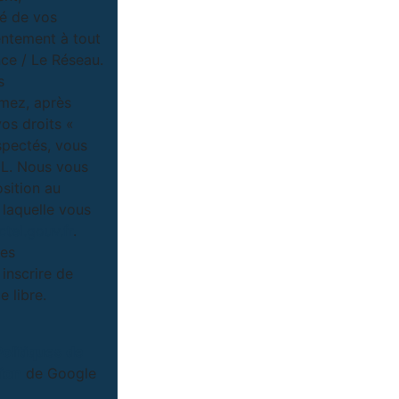
té de vos
entement à tout
ce / Le Réseau.
s
imez, après
vos droits «
spectés, vous
IL. Nous vous
osition au
 laquelle vous
tel.gouv.fr
.
ées
inscrire de
 libre.
Politiques de
tion
de Google