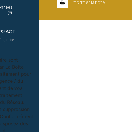
Imprimer la fiche
données
(*)
ESSAGE
igatoires
aire sont
ar La Boite
raitement pour
Agence / du
ent de vos
traitement
/ du Réseau.
e suppression
u. Conformément
 disposez des
ent,