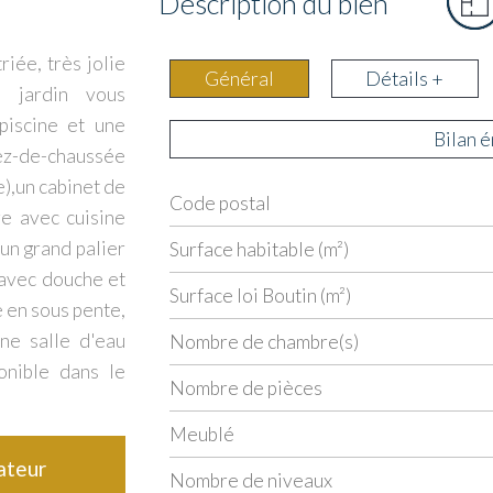
Description du bien
riée, très jolie
Général
Détails +
é jardin vous
piscine et une
Bilan 
ez-de-chaussée
e),un cabinet de
Code postal
Label
Value
re avec cuisine
 un grand palier
Surface habitable (m²)
 avec douche et
Surface loi Boutin (m²)
e en sous pente,
ne salle d'eau
Nombre de chambre(s)
onible dans le
Nombre de pièces
Meublé
ateur
Nombre de niveaux