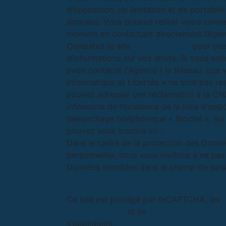
d’opposition, de limitation et de portabili
données. Vous pouvez retirer votre cons
moment en contactant directement l’Agen
Consultez le site
https://cnil.fr/fr
pour plu
d’informations sur vos droits. Si vous est
avoir contacté l'Agence / le Réseau, que 
Informatique et Libertés » ne sont pas re
pouvez adresser une réclamation à la CN
informons de l’existence de la liste d'opp
démarchage téléphonique « Bloctel », sur
pouvez vous inscrire ici :
https://www.bloc
Dans le cadre de la protection des Donn
personnelles, nous vous invitons à ne pas 
Données sensibles dans le champ de saisie
Ce site est protégé par reCAPTCHA, les
Confidentialité
et es
Conditions d'utilisa
s'appliquent.