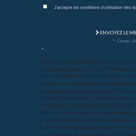
J'accepte les conditions d'utilisation des 
ENVOYEZ LE M
* Champs obl
* :
Les informations recueillies sur ce formul
enregistrées dans un fichier informatisé p
Immo agissant comme Sous-traitant du t
la gestion de la clientèle/prospects de l'
Réseau qui reste Responsable du Traitem
Données personnelles. La base légale du 
repose sur l'intérêt légitime de l'Agence 
Elles sont conservées jusqu'à demande d
et sont destinées à l'Agence / au Résea
à la loi « informatique et libertés », vous
droits d’accès, de rectification, d’effacem