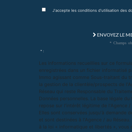
J'accepte les conditions d'utilisation des 
ENVOYEZ LE M
* Champs obl
* :
Les informations recueillies sur ce formul
enregistrées dans un fichier informatisé p
Immo agissant comme Sous-traitant du t
la gestion de la clientèle/prospects de l'
Réseau qui reste Responsable du Traitem
Données personnelles. La base légale du 
repose sur l'intérêt légitime de l'Agence 
Elles sont conservées jusqu'à demande d
et sont destinées à l'Agence / au Résea
à la loi « informatique et libertés », vous