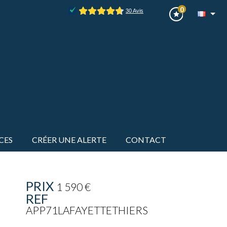
0
CES
CRÉER UNE ALERTE
CONTACT
PRIX
1 590 €
REF
APP71LAFAYETTETHIERS