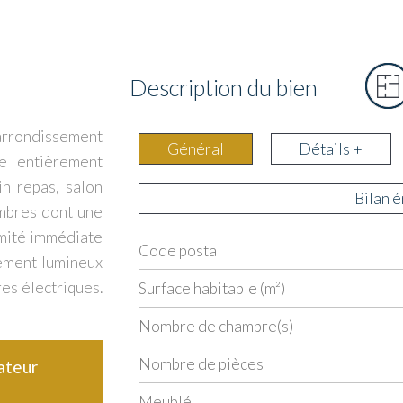
Description du bien
arrondissement
Général
Détails +
ne entièrement
in repas, salon
Bilan 
mbres dont une
imité immédiate
Code postal
Label
Value
tement lumineux
res électriques.
Surface habitable (m²)
Nombre de chambre(s)
Nombre de pièces
ateur
Meublé