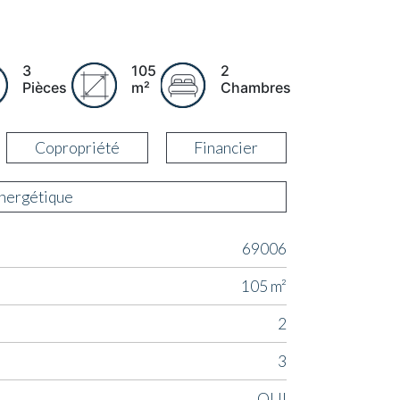
3
105
2
Pièces
m²
Chambres
Copropriété
Financier
énergétique
69006
105 m²
2
3
OUI