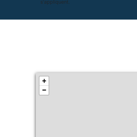
s'appliquent.
+
−