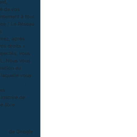
ent,
té de vos
entement à tout
ce / Le Réseau.
s
imez, après
vos droits «
spectés, vous
IL. Nous vous
osition au
 laquelle vous
tel.gouv.fr
.
ées
inscrire de
 libre.
Politiques de
tion
de Google