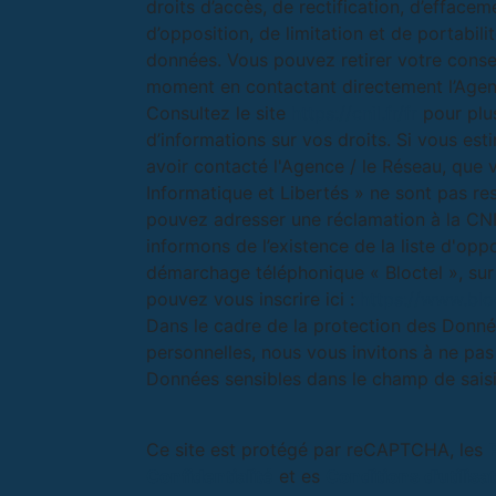
droits d’accès, de rectification, d’effacem
d’opposition, de limitation et de portabili
données. Vous pouvez retirer votre cons
moment en contactant directement l’Agen
Consultez le site
https://cnil.fr/fr
pour plu
d’informations sur vos droits. Si vous est
avoir contacté l'Agence / le Réseau, que 
Informatique et Libertés » ne sont pas re
pouvez adresser une réclamation à la CN
informons de l’existence de la liste d'opp
démarchage téléphonique « Bloctel », sur
pouvez vous inscrire ici :
https://www.bloc
Dans le cadre de la protection des Donn
personnelles, nous vous invitons à ne pas 
Données sensibles dans le champ de saisie
Ce site est protégé par reCAPTCHA, les
Confidentialité
et es
Conditions d'utilisa