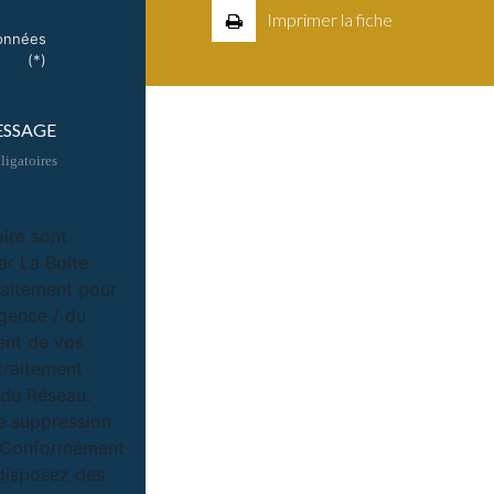
Imprimer la fiche
données
(*)
ESSAGE
igatoires
aire sont
ar La Boite
raitement pour
Agence / du
ent de vos
traitement
/ du Réseau.
e suppression
u. Conformément
 disposez des