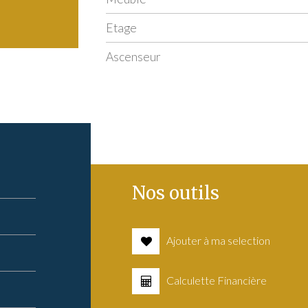
Etage
Ascenseur
Nos outils
Ajouter à ma selection
Calculette Financière