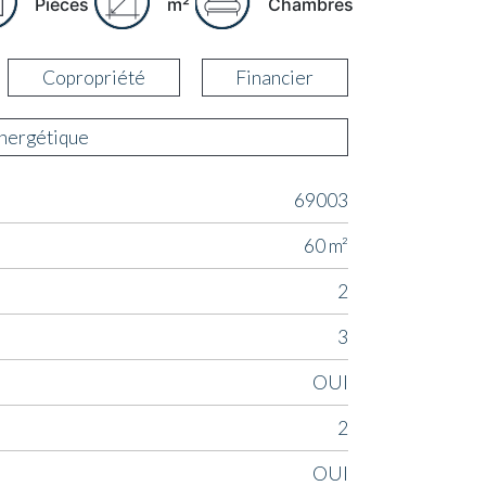
Pièces
m²
Chambres
Copropriété
Financier
énergétique
69003
60 m²
2
3
OUI
2
OUI