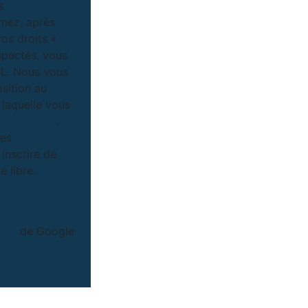
s
imez, après
vos droits «
spectés, vous
IL. Nous vous
osition au
 laquelle vous
tel.gouv.fr
.
ées
inscrire de
 libre.
Politiques de
tion
de Google