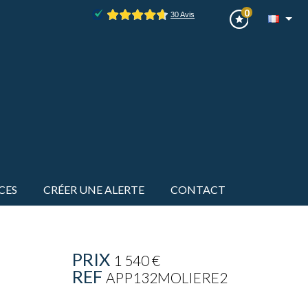
0
CES
CRÉER UNE ALERTE
CONTACT
PRIX
1 540 €
REF
APP132MOLIERE2