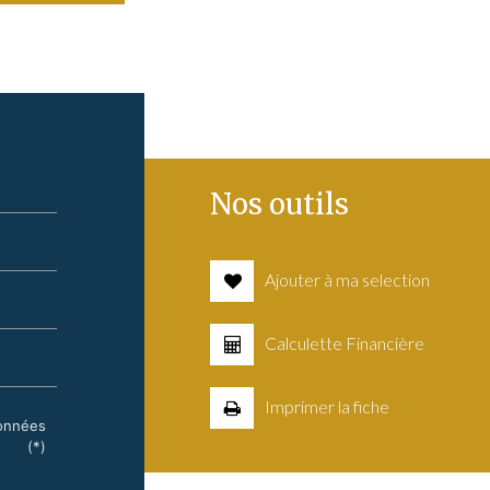
Nos outils
Ajouter à ma selection
Calculette Financière
Imprimer la fiche
données
(*)