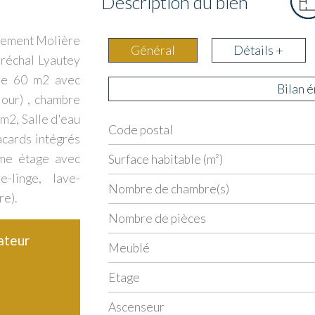
Description du bien
sement Molière
Général
Détails +
aréchal Lyautey
 de 60 m2 avec
Bilan 
jour) , chambre
m2, Salle d'eau
Code postal
Label
Value
acards intégrés
ème étage avec
Surface habitable (m²)
-linge, lave-
Nombre de chambre(s)
re).
Nombre de pièces
ateur
Meublé
Etage
Ascenseur