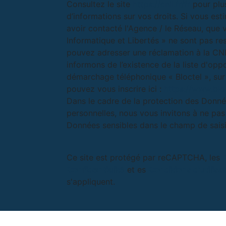
Consultez le site
https://cnil.fr/fr
pour plu
d’informations sur vos droits. Si vous est
avoir contacté l'Agence / le Réseau, que 
Informatique et Libertés » ne sont pas re
pouvez adresser une réclamation à la CN
informons de l’existence de la liste d'opp
démarchage téléphonique « Bloctel », sur
pouvez vous inscrire ici :
https://www.bloc
Dans le cadre de la protection des Donn
personnelles, nous vous invitons à ne pas 
Données sensibles dans le champ de saisie
Ce site est protégé par reCAPTCHA, les
Confidentialité
et es
Conditions d'utilisa
s'appliquent.