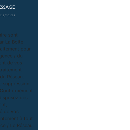
ESSAGE
igatoires
aire sont
ar La Boite
raitement pour
Agence / du
ent de vos
traitement
/ du Réseau.
e suppression
u. Conformément
 disposez des
ent,
té de vos
entement à tout
ce / Le Réseau.