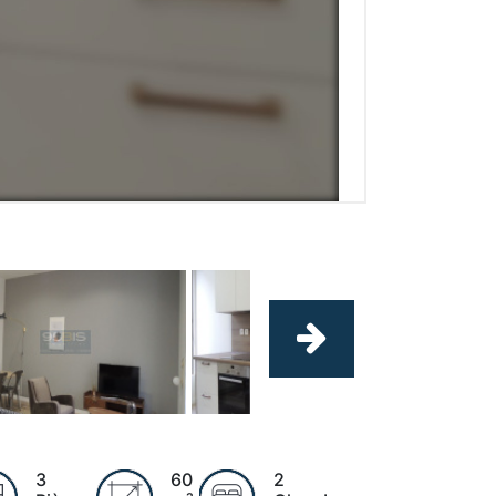
3
60
2