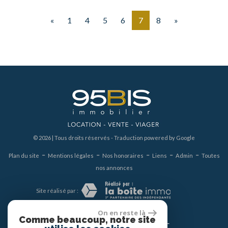
«
1
4
5
6
7
8
»
© 2026 | Tous droits réservés - Traduction powered by Google
-
-
-
-
-
Plan du site
Mentions légales
Nos honoraires
Liens
Admin
Toutes
nos annonces
Site réalisé par :
On en reste là
Comme beaucoup, notre site
Nous suivre