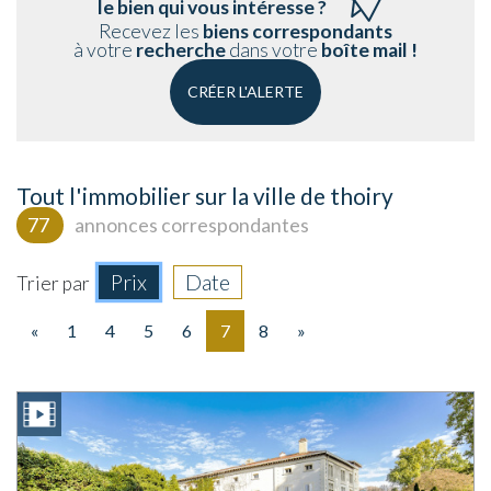
le bien qui vous intéresse ?
Recevez les
biens correspondants
à votre
recherche
dans votre
boîte mail !
CRÉER L'ALERTE
Tout l'immobilier sur la ville de thoiry
77
annonces correspondantes
Prix
Date
Trier par
«
1
4
5
6
7
8
»